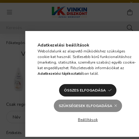
szépségápolás
Tusfürdők, Samponok
Adatkezelési beállítások
Weboldalunk az alapvető működéshez szükséges
VÉLEMÉNY ÍRÁSA A TERMÉKRŐL
cookie-kat használ. Szélesebb körű funkcionalitáshoz
(marketing, statisztika, személyre szabás) egyéb cookie-
kat engedélyezhet. Részletesebb információkat az
Adatkezelési tájékoztató
ban talál.
Dove Beauty Secret tusfürdő kókuszolajjal és
mandulatejjel 450 ml
ÖSSZES ELFOGADÁSA
Csak regisztrált vásárló, belépést követően írhat véleményt
SZÜKSÉGESEK ELFOGADÁSA
Név
Beállítások
Értékelés: