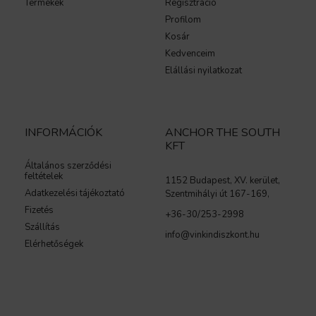
Termékek
Regisztráció
Profilom
Kosár
Kedvenceim
Elállási nyilatkozat
INFORMÁCIÓK
ANCHOR THE SOUTH
KFT
Általános szerződési
feltételek
1152 Budapest, XV. kerület,
Adatkezelési tájékoztató
Szentmihályi út 167-169,
Fizetés
+36-30/253-2998
Szállítás
info@vinkindiszkont.hu
Elérhetőségek